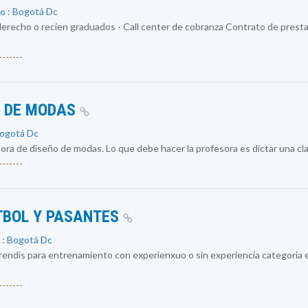
o : Bogotá Dc
erecho o recien graduados - Call center de cobranza Contrato de prestac
------
O DE MODAS
Bogotá Dc
a de diseño de modas. Lo que debe hacer la profesora es dictar una cla
------
TBOL Y PASANTES
 : Bogotá Dc
ndis para entrenamiento con experienxuo o sin experiencia categoria en 
------