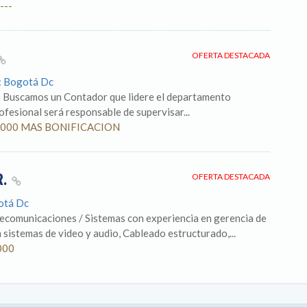
---
OFERTA DESTACADA
o: Bogotá Dc
S Buscamos un Contador que lidere el departamento
rofesional será responsable de supervisar...
500.000 MAS BONIFICACION
R.
OFERTA DESTACADA
otá Dc
lecomunicaciones / Sistemas con experiencia en gerencia de
sistemas de video y audio, Cableado estructurado,...
000