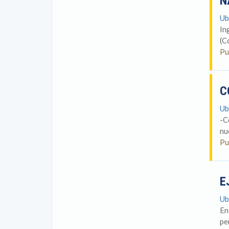
N
Ub
In
(C
Pu
C
Ub
-C
nu
Pu
E
Ub
En
pe