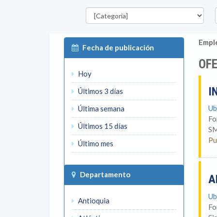
Categorías
D
Emple
Fecha de publicación
OFE
Hoy
I
Últimos 3 días
Ub
Última semana
Fo
Últimos 15 días
SM
Pu
Último mes
Departamento
A
Ub
Antioquia
Fo