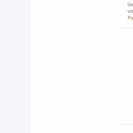
Ún
vi
Pu