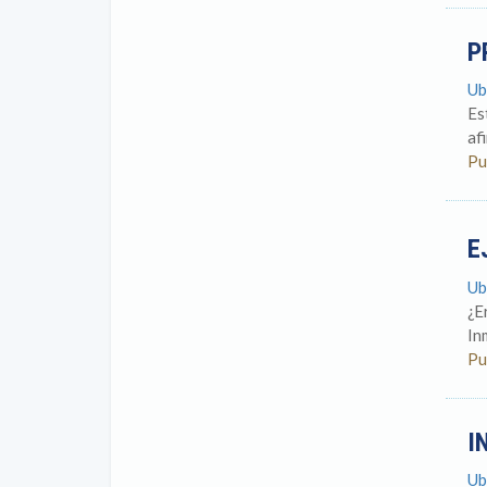
P
Ub
Es
af
Pu
E
Ub
¿E
In
Pu
I
Ub