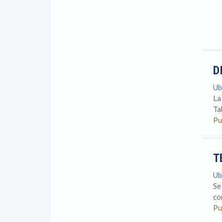
D
Ub
La
Ta
Pu
T
Ub
Se
co
Pu