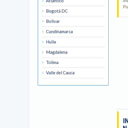
Si
Atlántico
Pu
Bogotá DC
Bolivar
Cundinamarca
Huila
Magdalena
Tolima
Valle del Cauca
I