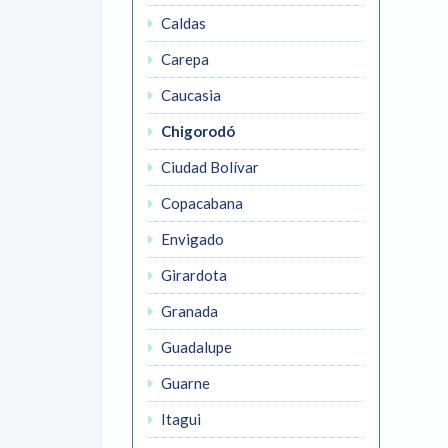
Caldas
Carepa
Caucasia
Chigorodó
Ciudad Bolívar
Copacabana
Envigado
Girardota
Granada
Guadalupe
Guarne
Itagui