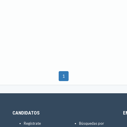
1
CANDIDATOS
E
Regístrate
Búsquedas por