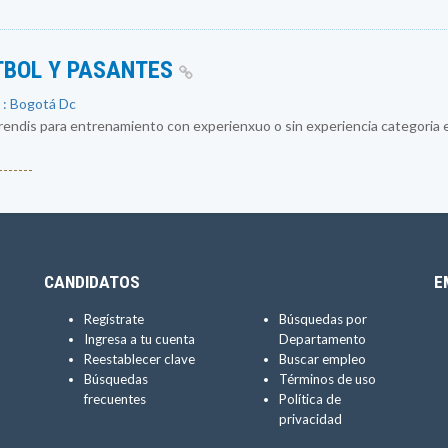
TBOL Y PASANTES
 : Bogotá Dc
ndis para entrenamiento con experienxuo o sin experiencia categoria en 
------
CANDIDATOS
E
Regístrate
Búsquedas por
Ingresa a tu cuenta
Departamento
Reestablecer clave
Buscar empleo
Búsquedas
Términos de uso
frecuentes
Política de
privacidad