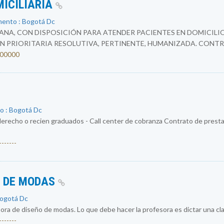
MICILIARIA
mento : Bogotá Dc
NA, CON DISPOSICIÓN PARA ATENDER PACIENTES EN DOMICILIO
N PRIORITARIA RESOLUTIVA, PERTINENTE, HUMANIZADA. CONTR
4200000
o : Bogotá Dc
erecho o recien graduados - Call center de cobranza Contrato de prestac
------
O DE MODAS
Bogotá Dc
a de diseño de modas. Lo que debe hacer la profesora es dictar una cla
------