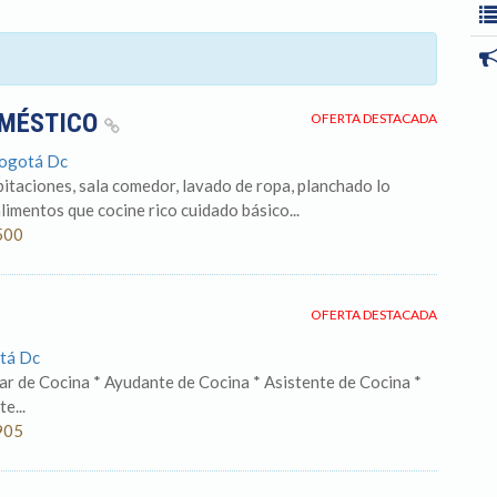
OMÉSTICO
OFERTA DESTACADA
Bogotá Dc
bitaciones, sala comedor, lavado de ropa, planchado lo
limentos que cocine rico cuidado básico...
500
OFERTA DESTACADA
tá Dc
iar de Cocina * Ayudante de Cocina * Asistente de Cocina *
e...
905