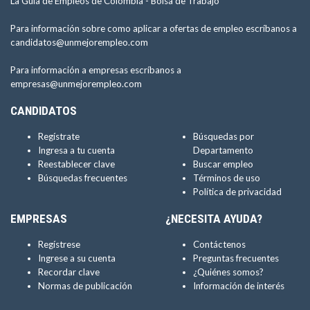
La Guía de Empleos de Colombia -
Bolsa de Trabajo
Para información sobre como aplicar a ofertas de empleo escríbanos a
candidatos@unmejorempleo.com
Para información a empresas escríbanos a
empresas@unmejorempleo.com
CANDIDATOS
Regístrate
Búsquedas por
Ingresa a tu cuenta
Departamento
Reestablecer clave
Buscar empleo
Búsquedas frecuentes
Términos de uso
Política de privacidad
EMPRESAS
¿NECESITA AYUDA?
Regístrese
Contáctenos
Ingrese a su cuenta
Preguntas frecuentes
Recordar clave
¿Quiénes somos?
Normas de publicación
Información de interés