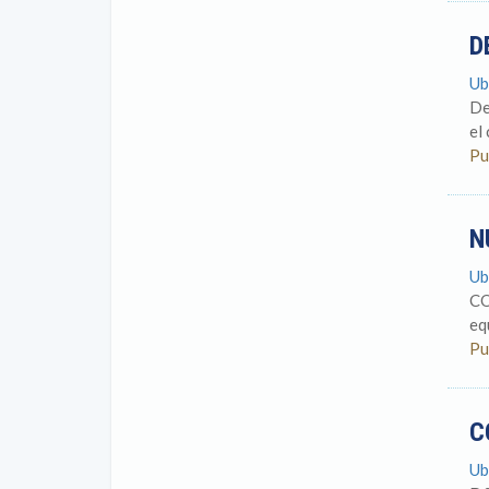
D
Ub
De
el
Pu
N
Ub
CO
eq
Pu
C
Ub