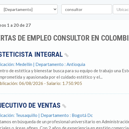
epartamento
Palabra
Ubicaci
clave
os 1 a 20 de 27
RTAS DE EMPLEO CONSULTOR EN COLOMB
STETICISTA INTEGRAL
icación: Medellín | Departamento : Antioquia
ntro de estética y bienestar busca para su equipo de trabajo una Este
mprometida y apasionada por el cuidado estético y el...
blicación: 06/08/2026 - Salario: 1.750.905
JECUTIVO DE VENTAS
icación: Teusaquillo | Departamento : Bogotá Dc
tamos en búsqueda de un profesional universitario en Administración
ciales o áreas afines. Con 2 años de experiencia en gestión comercial.