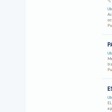
Ub
Ac
oc
Pu
P
Ub
Me
tr
Pu
E
Ub
EL
a p