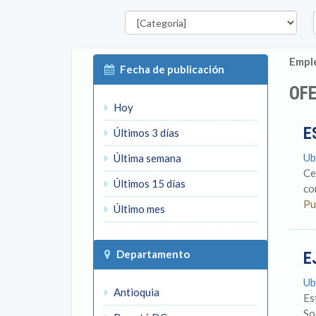
Categorías
D
Emple
Fecha de publicación
OFE
Hoy
E
Últimos 3 días
Ub
Última semana
Ce
Últimos 15 días
co
Pu
Último mes
Departamento
E
Ub
Antioquia
Es
So