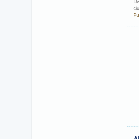
D&
ci
Pu