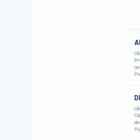
A
Ub
Pr
op
Pu
D
Ub
Ob
de
Pu