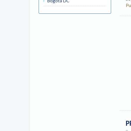
Bogotá DC
Pu
P