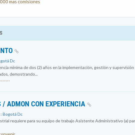
0.000 mas comisiones
S
ENTO
ogotá Dc
encia mínima de dos (2) años en la implementación, gestión y supervisió
ados, demostrando...
------
 / ADMON CON EXPERIENCIA
 : Bogotá Dc
rial requiere para su equipo de trabajo Asistente Administrativo (a) par
 convenir