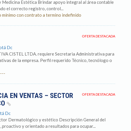
 Medicina Estética Brindar apoyo integral al área contable
o el correcto registro, control...
o mínimo con contrato a termino indefinido
OFERTA DESTACADA
otá Dc
CISTEL LTDA. requiere Secretaria Administrativa para
ativas de la empresa. Perfil requerido Técnico, tecnólogo o
---
IA EN VENTAS – SECTOR
OFERTA DESTACADA
CO
tá Dc
ctor Dermatológico y estético Descripción General del
proactivo y orientado a resultados para ocupar...