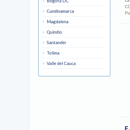
La
Bogotá DC
CO
Cundinamarca
Pu
Magdalena
Quindío
Santander
Tolima
Valle del Cauca
E