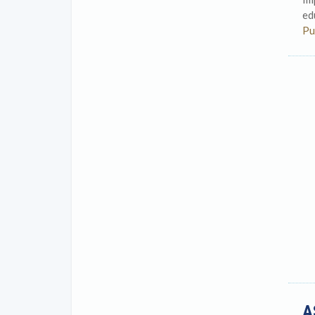
ed
Pu
A