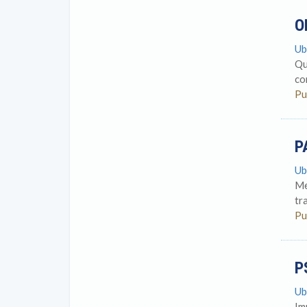
O
Ub
Qu
co
Pu
P
Ub
Me
tr
Pu
P
Ub
Im