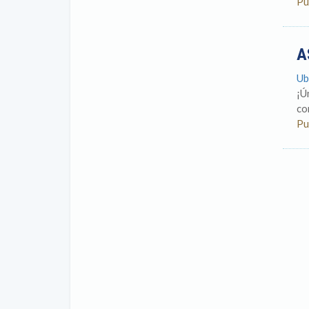
Pu
A
Ub
¡Ú
co
Pu