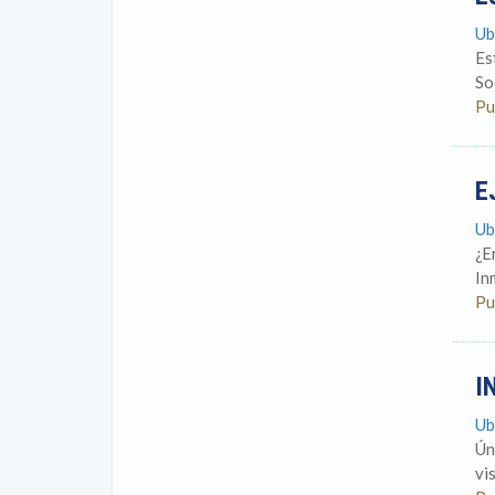
Ub
Es
So
Pu
E
Ub
¿E
In
Pu
I
Ub
Ún
vi