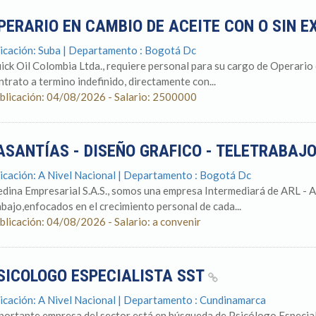
PERARIO EN CAMBIO DE ACEITE CON O SIN E
icación: Suba | Departamento : Bogotá Dc
ick Oil Colombia Ltda., requiere personal para su cargo de Operario 
ntrato a termino indefinido, directamente con...
blicación: 04/08/2026 - Salario: 2500000
ASANTÍAS - DISEÑO GRAFICO - TELETRABAJ
icación: A Nivel Nacional | Departamento : Bogotá Dc
dina Empresarial S.A.S., somos una empresa Intermediará de ARL - As
abajo,enfocados en el crecimiento personal de cada...
blicación: 04/08/2026 - Salario: a convenir
SICOLOGO ESPECIALISTA SST
icación: A Nivel Nacional | Departamento : Cundinamarca
portante empresa del sector está en búsqueda de Psicólogo Especial