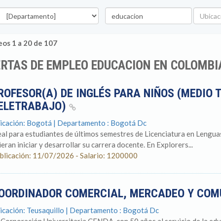
epartamento
Palabra
Ubicaci
clave
os 1 a 20 de 107
RTAS DE EMPLEO EDUCACION EN COLOMBI
ROFESOR(A) DE INGLÉS PARA NIÑOS (MEDIO 
ELETRABAJO)
icación: Bogotá | Departamento : Bogotá Dc
eal para estudiantes de últimos semestres de Licenciatura en Lenguas
ieran iniciar y desarrollar su carrera docente. En Explorers...
blicación: 11/07/2026 - Salario: 1200000
OORDINADOR COMERCIAL, MERCADEO Y CO
icación: Teusaquillo | Departamento : Bogotá Dc