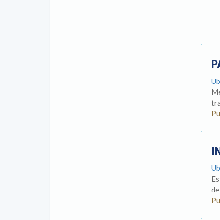
P
Ub
Me
tr
Pu
I
Ub
Es
de
Pu