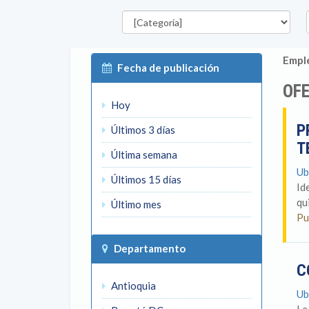
Categorías
D
Emple
Fecha de publicación
OFE
Hoy
P
Últimos 3 días
T
Última semana
Ub
Últimos 15 días
Id
qu
Último mes
Pu
Departamento
C
Antioquia
Ub