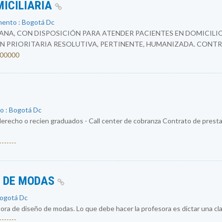
MICILIARIA
mento : Bogotá Dc
NA, CON DISPOSICIÓN PARA ATENDER PACIENTES EN DOMICILIO
N PRIORITARIA RESOLUTIVA, PERTINENTE, HUMANIZADA. CONTR
4200000
o : Bogotá Dc
erecho o recien graduados - Call center de cobranza Contrato de prestac
------
O DE MODAS
Bogotá Dc
a de diseño de modas. Lo que debe hacer la profesora es dictar una cla
------