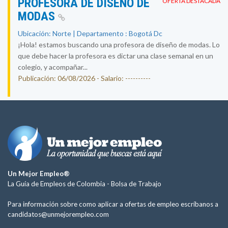
PROFESORA DE DISEÑO DE
OFERTA DESTACADA
MODAS
Ubicación: Norte | Departamento : Bogotá Dc
¡Hola! estamos buscando una profesora de diseño de modas. Lo
que debe hacer la profesora es dictar una clase semanal en un
colegio, y acompañar...
Publicación: 06/08/2026 - Salario: ----------
Un Mejor Empleo®
La Guía de Empleos de Colombia -
Bolsa de Trabajo
Para información sobre como aplicar a ofertas de empleo escríbanos a
candidatos@unmejorempleo.com