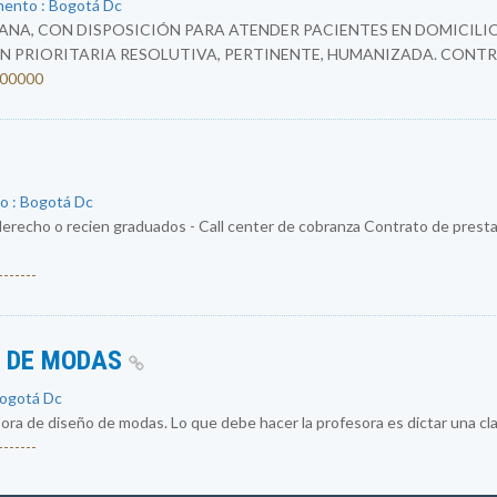
mento : Bogotá Dc
NA, CON DISPOSICIÓN PARA ATENDER PACIENTES EN DOMICILIO
N PRIORITARIA RESOLUTIVA, PERTINENTE, HUMANIZADA. CONTR
4200000
o : Bogotá Dc
erecho o recien graduados - Call center de cobranza Contrato de prestac
------
O DE MODAS
Bogotá Dc
a de diseño de modas. Lo que debe hacer la profesora es dictar una cla
------