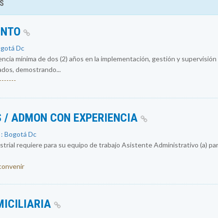
S
ENTO
ogotá Dc
encia mínima de dos (2) años en la implementación, gestión y supervisió
ados, demostrando...
------
 / ADMON CON EXPERIENCIA
 : Bogotá Dc
rial requiere para su equipo de trabajo Asistente Administrativo (a) par
 convenir
MICILIARIA