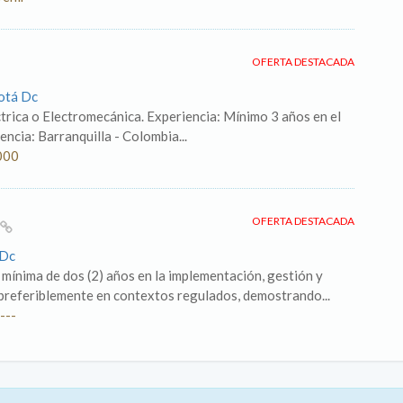
OFERTA DESTACADA
otá Dc
trica o Electromecánica. Experiencia: Mínimo 3 años en el
ncia: Barranquilla - Colombia...
000
OFERTA DESTACADA
 Dc
 mínima de dos (2) años en la implementación, gestión y
 preferiblemente en contextos regulados, demostrando...
---