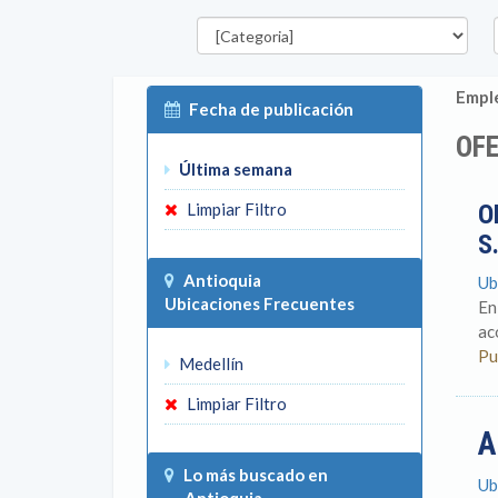
Categorías
D
Emple
Fecha de publicación
OFE
Última semana
Limpiar Filtro
O
S
Antioquia
Ub
Ubicaciones Frecuentes
En
ac
Pu
Medellín
Limpiar Filtro
A
Lo más buscado en
Ub