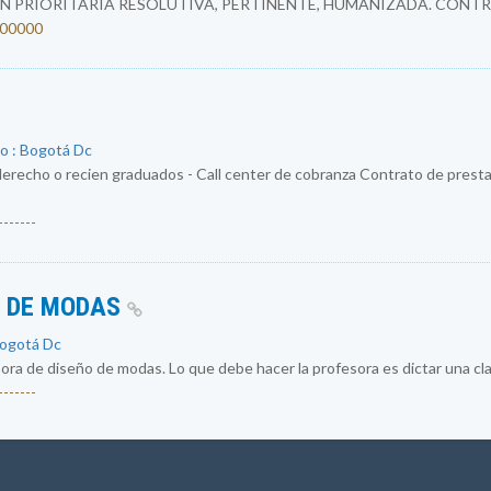
N PRIORITARIA RESOLUTIVA, PERTINENTE, HUMANIZADA. CONTR
4200000
o : Bogotá Dc
erecho o recien graduados - Call center de cobranza Contrato de prestac
------
O DE MODAS
Bogotá Dc
a de diseño de modas. Lo que debe hacer la profesora es dictar una cla
------