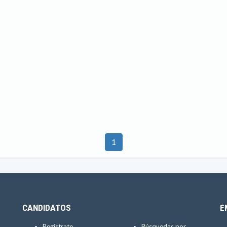
1
CANDIDATOS
E
Regístrate
Búsquedas por