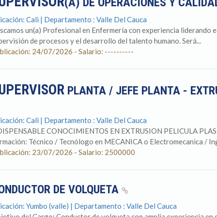
UPERVISOR
(A) DE OPERACIONES Y CALID
icación: Cali | Departamento : Valle Del Cauca
scamos un(a) Profesional en Enfermería con experiencia liderando equi
pervisión de procesos y el desarrollo del talento humano. Será...
blicación: 24/07/2026 - Salario: ----------
UPERVISOR
PLANTA / JEFE PLANTA - EXTR
icación: Cali | Departamento : Valle Del Cauca
ISPENSABLE CONOCIMIENTOS EN EXTRUSION PELICULA PLASTI
rmación: Técnico / Tecnólogo en MECANICA o Electromecanica / Inge
blicación: 23/07/2026 - Salario: 2500000
ONDUCTOR DE VOLQUETA
icación: Yumbo (valle) | Departamento : Valle Del Cauca
jetivo del Cargo: Conductor de volqueta con amplia experiencia en e