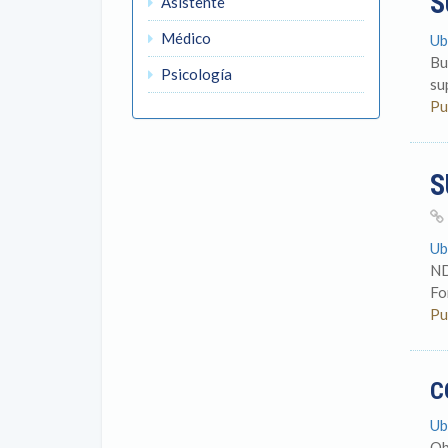
S
Asistente
Médico
Ub
Bu
Psicología
su
Pu
S
Ub
ND
Fo
Pu
C
Ub
Ob