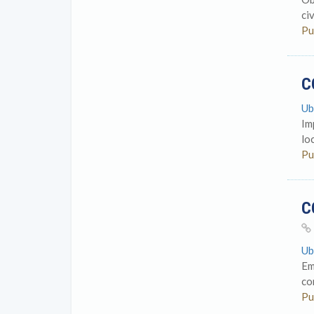
ci
Pu
C
Ub
Im
loc
Pu
C
Ub
Em
co
Pu