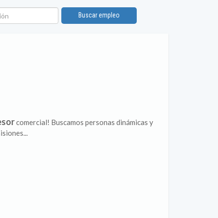
ón
Buscar empleo
esor
comercial! Buscamos personas dinámicas y
siones...