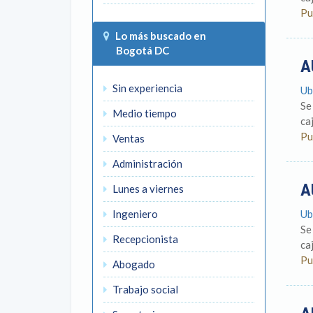
Pu
Lo más buscado en
Bogotá DC
A
Sin experiencia
Ub
Se
Medio tiempo
ca
Pu
Ventas
Administración
A
Lunes a viernes
Ingeniero
Ub
Se
Recepcionista
ca
Pu
Abogado
Trabajo social