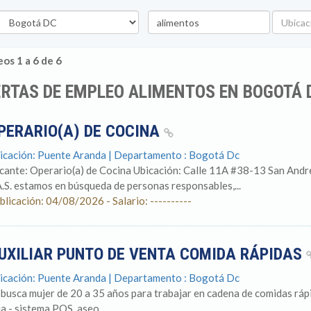
epartamento
Palabra
Ubicaci
clave
os 1 a 6 de 6
RTAS DE EMPLEO ALIMENTOS EN BOGOTÁ 
PERARIO(A) DE COCINA
icación: Puente Aranda | Departamento : Bogotá Dc
cante: Operario(a) de Cocina Ubicación: Calle 11A #38-13 San Andres
A.S. estamos en búsqueda de personas responsables,...
blicación: 04/08/2026 - Salario: ----------
UXILIAR PUNTO DE VENTA COMIDA RÁPIDAS
icación: Puente Aranda | Departamento : Bogotá Dc
 busca mujer de 20 a 35 años para trabajar en cadena de comidas rápi
ja - sistema POS, aseo,...