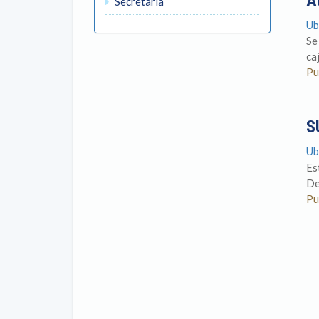
A
Secretaria
Ub
Se
ca
Pu
S
Ub
Es
De
Pu