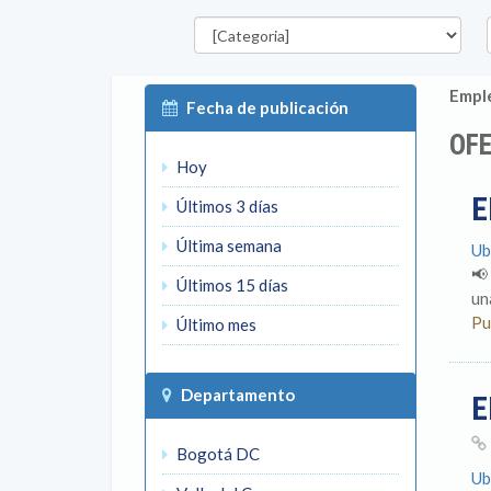
Categorías
D
Emple
Fecha de publicación
OF
Hoy
E
Últimos 3 días
Última semana
Ub
📢
Últimos 15 días
un
Pu
Último mes
Departamento
E
Bogotá DC
Ub