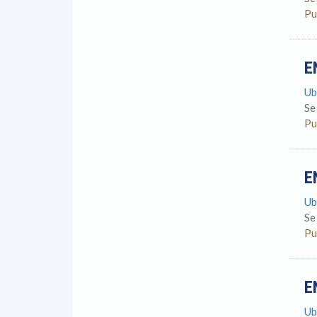
Pu
E
Ub
Se
Pu
E
Ub
Se
Pu
E
Ub