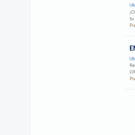
Ub
¡O
tu
Pu
E
Ub
Re
OF
Pu