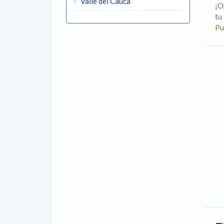
Valle del Cauca
¡O
tu
Pu