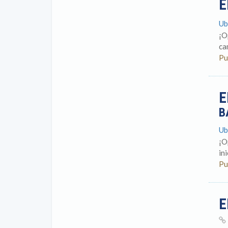
E
Ub
¡O
ca
Pu
E
B
Ub
¡O
in
Pu
E