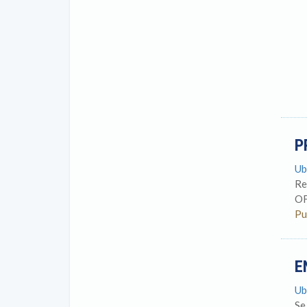
P
Ub
Re
OF
Pu
E
Ub
Se