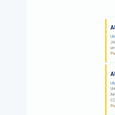
A
Ub
¡V
un
Pu
A
Ub
IM
AM
CO
Pu