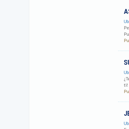
A
Ub
Pe
Pu
Pu
S
Ub
¿T
ti
Pu
J
Ub