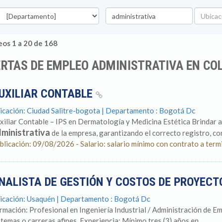
epartamento
Palabra
Ubicaci
clave
os 1 a 20 de 168
RTAS DE EMPLEO ADMINISTRATIVA EN CO
UXILIAR CONTABLE
icación: Ciudad Salitre-bogota | Departamento : Bogotá Dc
xiliar Contable – IPS en Dermatología y Medicina Estética Brindar a
ministrativa
de la empresa, garantizando el correcto registro, cont
blicación: 09/08/2026 - Salario: salario mínimo con contrato a term
NALISTA DE GESTIÓN Y COSTOS DE PROYEC
icación: Usaquén | Departamento : Bogotá Dc
rmación: Profesional en Ingeniería Industrial / Administración de Em
stemas o carreras afines. Experiencia: Mínimo tres (3) años en...