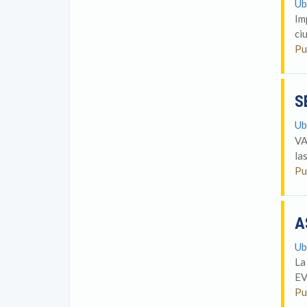
Ub
Im
ci
Pu
S
Ub
VA
la
Pu
A
Ub
La
EV
Pu