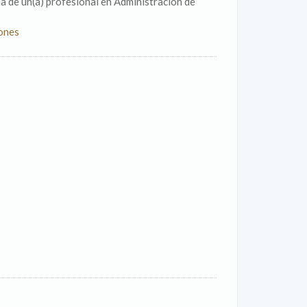
da de un(a) profesional en Administración de
iones