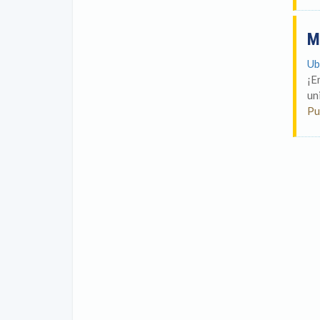
M
Ub
¡E
un
Pu