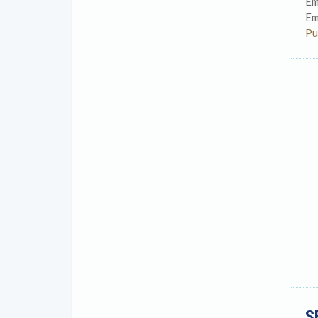
Em
Em
Pu
S