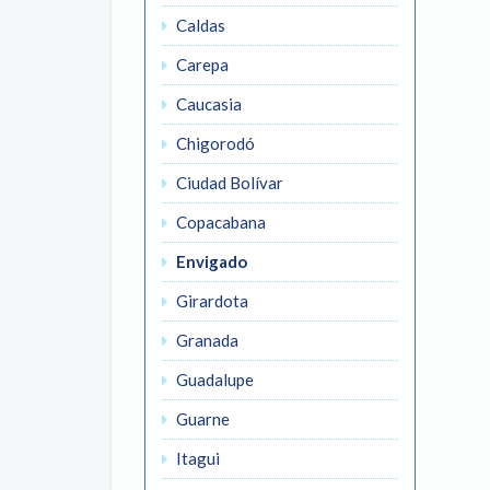
Caldas
Carepa
Caucasia
Chigorodó
Ciudad Bolívar
Copacabana
Envigado
Girardota
Granada
Guadalupe
Guarne
Itagui