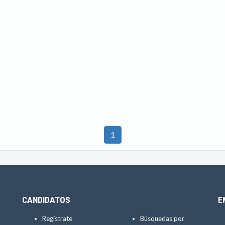
1
CANDIDATOS
E
Regístrate
Búsquedas por