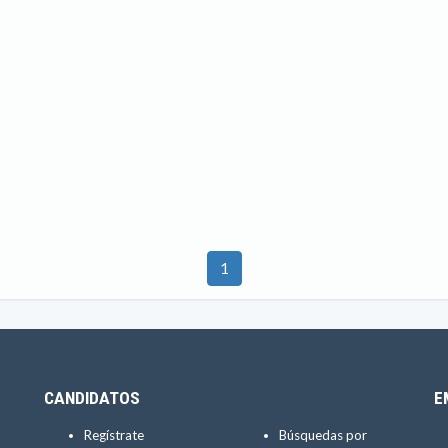
1
CANDIDATOS
E
Regístrate
Búsquedas por