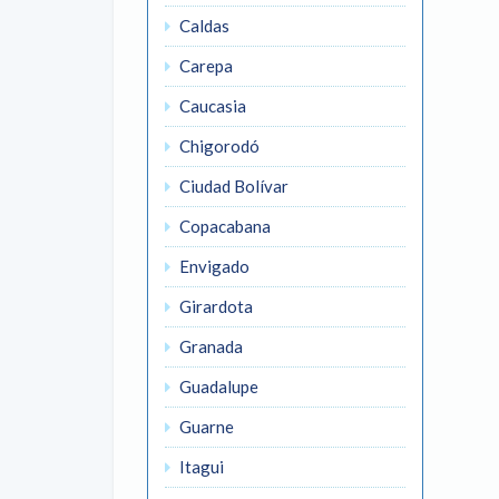
Caldas
Carepa
Caucasia
Chigorodó
Ciudad Bolívar
Copacabana
Envigado
Girardota
Granada
Guadalupe
Guarne
Itagui