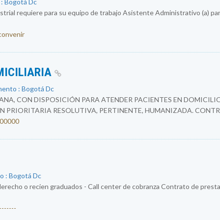
 : Bogotá Dc
rial requiere para su equipo de trabajo Asistente Administrativo (a) par
 convenir
MICILIARIA
mento : Bogotá Dc
NA, CON DISPOSICIÓN PARA ATENDER PACIENTES EN DOMICILIO
N PRIORITARIA RESOLUTIVA, PERTINENTE, HUMANIZADA. CONTR
4200000
o : Bogotá Dc
erecho o recien graduados - Call center de cobranza Contrato de prestac
------