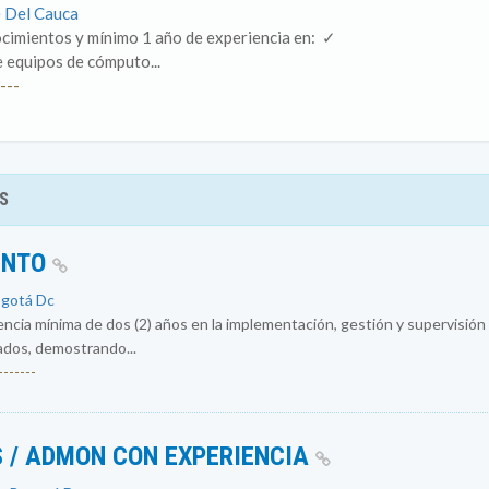
e Del Cauca
imientos y mínimo 1 año de experiencia en: ​ ✓
 equipos de cómputo...
---
S
ENTO
ogotá Dc
encia mínima de dos (2) años en la implementación, gestión y supervisió
ados, demostrando...
------
 / ADMON CON EXPERIENCIA