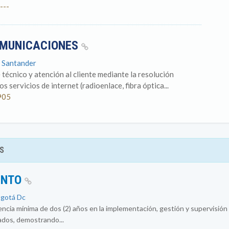
---
OMUNICACIONES
: Santander
técnico y atención al cliente mediante la resolución
s servicios de internet (radioenlace, fibra óptica...
905
S
ENTO
ogotá Dc
encia mínima de dos (2) años en la implementación, gestión y supervisió
ados, demostrando...