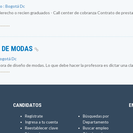
o : Bogotá Dc
erecho o recien graduados - Call center de cobranza Contrato de prestac
------
O DE MODAS
Bogotá Dc
a de diseño de modas. Lo que debe hacer la profesora es dictar una cla
------
CANDIDATOS
E
Regístrate
Búsquedas por
Ingresa a tu cuenta
Departamento
Reestablecer clave
Buscar empleo