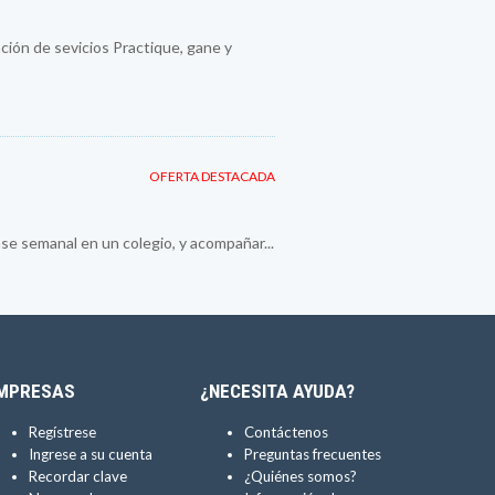
ión de sevicios Practique, gane y
OFERTA DESTACADA
se semanal en un colegio, y acompañar...
MPRESAS
¿NECESITA AYUDA?
Regístrese
Contáctenos
Ingrese a su cuenta
Preguntas frecuentes
Recordar clave
¿Quiénes somos?