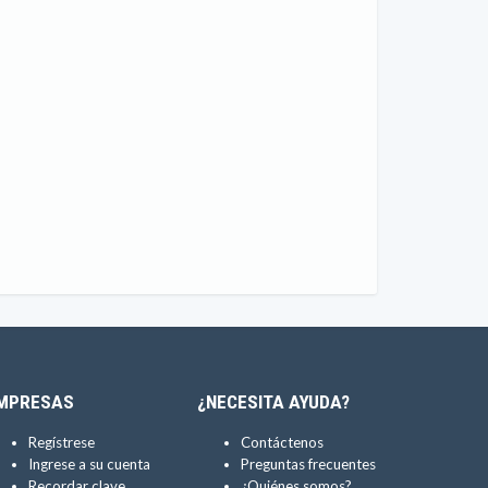
MPRESAS
¿NECESITA AYUDA?
Regístrese
Contáctenos
Ingrese a su cuenta
Preguntas frecuentes
Recordar clave
¿Quiénes somos?