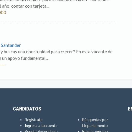
 año, contar con tarjeta...
000
 Santander
l y buscas una oportunidad para crecer? En esta vacante de
en un apoyo fundamental...
---
CANDIDATOS
E
Regístrate
Búsquedas por
Ingresa a tu cuenta
Departamento
Reestablecer clave
Buscar empleo