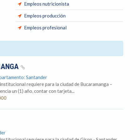
Empleos nutricionista
Empleos producción
Empleos profesional
AMANGA
epartamento: Santander
 institucional requiere para la ciudad de Bucaramanga –
cia un (1) año, contar con tarjeta...
000
der
institucional requiere para la ciudad de Giron - Santander