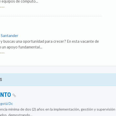
 equipos de cómputo...
---
 Santander
l y buscas una oportunidad para crecer? En esta vacante de
en un apoyo fundamental...
---
S
ENTO
ogotá Dc
encia mínima de dos (2) años en la implementación, gestión y supervisió
ados, demostrando...