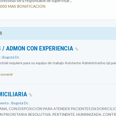
rofesional será responsable de supervisar...
500.000 MAS BONIFICACION
S
 / ADMON CON EXPERIENCIA
 : Bogotá Dc
rial requiere para su equipo de trabajo Asistente Administrativo (a) par
 convenir
MICILIARIA
mento : Bogotá Dc
NA, CON DISPOSICIÓN PARA ATENDER PACIENTES EN DOMICILIO
N PRIORITARIA RESOLUTIVA, PERTINENTE, HUMANIZADA. CONTR