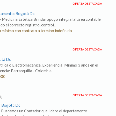
OFERTA DESTACADA
rtamento: Bogotá Dc
 Medicina Estética Brindar apoyo integral al área contable
o el correcto registro, control...
o mínimo con contrato a termino indefinido
OFERTA DESTACADA
otá Dc
trica o Electromecánica. Experiencia: Mínimo 3 años en el
ncia: Barranquilla - Colombia...
000
OFERTA DESTACADA
o: Bogotá Dc
S Buscamos un Contador que lidere el departamento