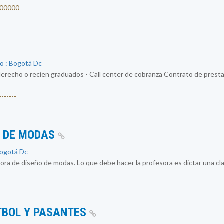
4200000
o : Bogotá Dc
erecho o recien graduados - Call center de cobranza Contrato de prestac
------
O DE MODAS
Bogotá Dc
a de diseño de modas. Lo que debe hacer la profesora es dictar una cla
------
TBOL Y PASANTES