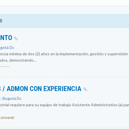
S
ENTO
ogotá Dc
encia mínima de dos (2) años en la implementación, gestión y supervisió
ados, demostrando...
------
 / ADMON CON EXPERIENCIA
 : Bogotá Dc
rial requiere para su equipo de trabajo Asistente Administrativo (a) par
 convenir