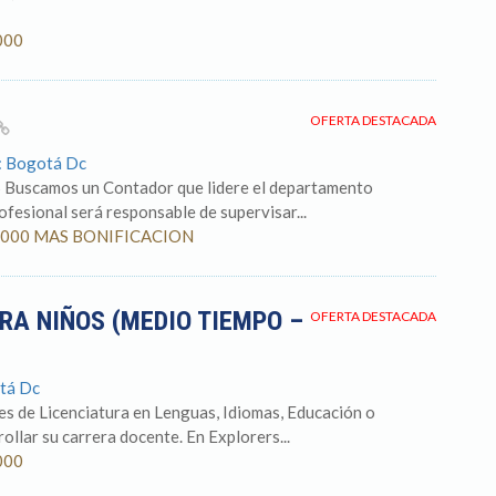
000
OFERTA DESTACADA
o: Bogotá Dc
S Buscamos un Contador que lidere el departamento
rofesional será responsable de supervisar...
500.000 MAS BONIFICACION
RA NIÑOS (MEDIO TIEMPO –
OFERTA DESTACADA
tá Dc
es de Licenciatura en Lenguas, Idiomas, Educación o
rollar su carrera docente. En Explorers...
000