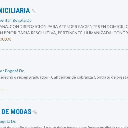
MICILIARIA
mento : Bogotá Dc
NA, CON DISPOSICIÓN PARA ATENDER PACIENTES EN DOMICILIO
N PRIORITARIA RESOLUTIVA, PERTINENTE, HUMANIZADA. CONTR
4200000
o : Bogotá Dc
erecho o recien graduados - Call center de cobranza Contrato de prestac
------
O DE MODAS
Bogotá Dc
a de diseño de modas. Lo que debe hacer la profesora es dictar una cla