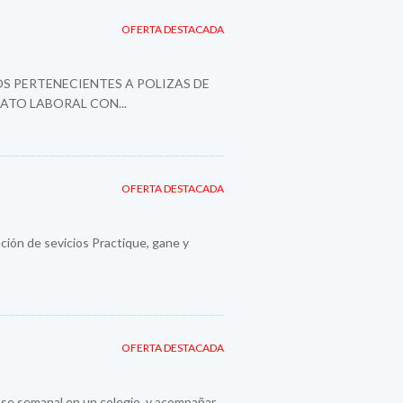
OFERTA DESTACADA
S PERTENECIENTES A POLIZAS DE
ATO LABORAL CON...
OFERTA DESTACADA
ión de sevicios Practique, gane y
OFERTA DESTACADA
se semanal en un colegio, y acompañar...