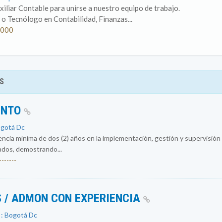
liar Contable para unirse a nuestro equipo de trabajo.
o Tecnólogo en Contabilidad, Finanzas...
.000
S
ENTO
ogotá Dc
encia mínima de dos (2) años en la implementación, gestión y supervisió
ados, demostrando...
------
 / ADMON CON EXPERIENCIA
 : Bogotá Dc