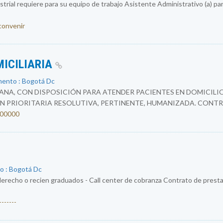
rial requiere para su equipo de trabajo Asistente Administrativo (a) par
 convenir
MICILIARIA
mento : Bogotá Dc
NA, CON DISPOSICIÓN PARA ATENDER PACIENTES EN DOMICILIO
N PRIORITARIA RESOLUTIVA, PERTINENTE, HUMANIZADA. CONTR
4200000
o : Bogotá Dc
erecho o recien graduados - Call center de cobranza Contrato de prestac
------