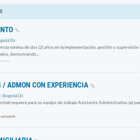
S
ENTO
ogotá Dc
encia mínima de dos (2) años en la implementación, gestión y supervisió
ados, demostrando...
------
 / ADMON CON EXPERIENCIA
 : Bogotá Dc
rial requiere para su equipo de trabajo Asistente Administrativo (a) par
 convenir