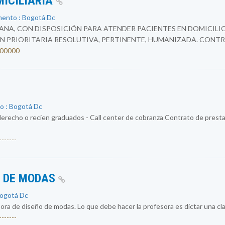
MICILIARIA
mento : Bogotá Dc
NA, CON DISPOSICIÓN PARA ATENDER PACIENTES EN DOMICILIO
N PRIORITARIA RESOLUTIVA, PERTINENTE, HUMANIZADA. CONTR
4200000
o : Bogotá Dc
erecho o recien graduados - Call center de cobranza Contrato de prestac
------
O DE MODAS
Bogotá Dc
a de diseño de modas. Lo que debe hacer la profesora es dictar una cla
------