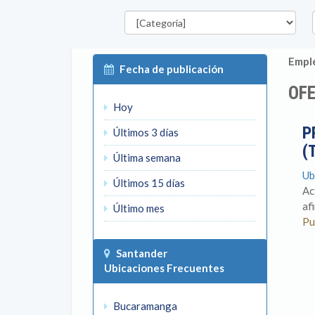
Categorías
D
Emple
Fecha de publicación
OFE
Hoy
P
Últimos 3 días
(
Última semana
Ub
Últimos 15 días
Ac
af
Último mes
Pu
Santander
Ubicaciones Frecuentes
Bucaramanga