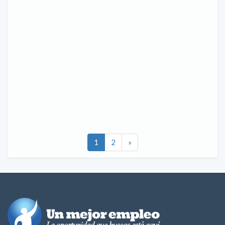
1
2
»