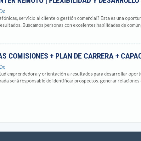
TER REMOTO | FLEXIBILIDAD Y DESARROLL
 Dc
lefónicas, servicio al cliente o gestión comercial? Esta es una oport
 resultados. Buscamos personas con excelentes habilidades de comuni
AS COMISIONES + PLAN DE CARRERA + CAPA
 Dc
itud emprendedora y orientación a resultados para desarrollar oport
onada será responsable de identificar prospectos, generar relaciones