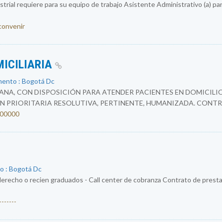
rial requiere para su equipo de trabajo Asistente Administrativo (a) par
 convenir
MICILIARIA
mento : Bogotá Dc
NA, CON DISPOSICIÓN PARA ATENDER PACIENTES EN DOMICILIO
N PRIORITARIA RESOLUTIVA, PERTINENTE, HUMANIZADA. CONTR
4200000
o : Bogotá Dc
erecho o recien graduados - Call center de cobranza Contrato de prestac
------