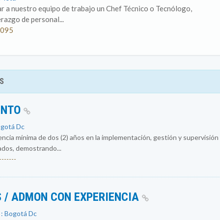
ar a nuestro equipo de trabajo un Chef Técnico o Tecnólogo,
erazgo de personal...
.095
S
ENTO
ogotá Dc
encia mínima de dos (2) años en la implementación, gestión y supervisió
ados, demostrando...
------
 / ADMON CON EXPERIENCIA
 : Bogotá Dc