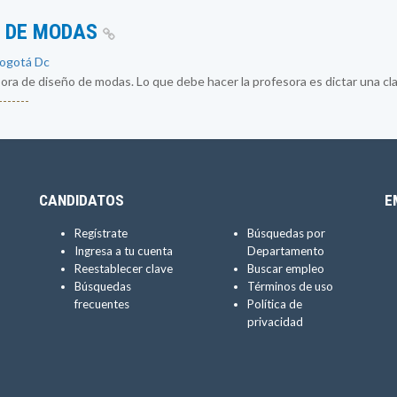
O DE MODAS
Bogotá Dc
a de diseño de modas. Lo que debe hacer la profesora es dictar una cla
------
CANDIDATOS
E
Regístrate
Búsquedas por
Ingresa a tu cuenta
Departamento
Reestablecer clave
Buscar empleo
Búsquedas
Términos de uso
frecuentes
Política de
privacidad