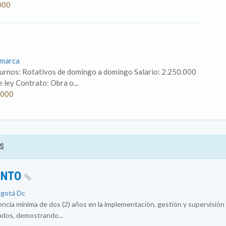
000
amarca
Turnos: Rotativos de domingo a domingo Salario: 2.250.000
 ley Contrato: Obra o...
.000
S
ENTO
ogotá Dc
encia mínima de dos (2) años en la implementación, gestión y supervisió
ados, demostrando...