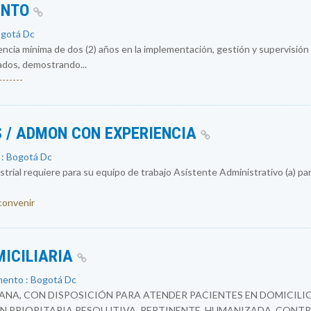
ENTO
ogotá Dc
encia mínima de dos (2) años en la implementación, gestión y supervisió
ados, demostrando...
------
 / ADMON CON EXPERIENCIA
 : Bogotá Dc
rial requiere para su equipo de trabajo Asistente Administrativo (a) par
 convenir
MICILIARIA
mento : Bogotá Dc
NA, CON DISPOSICIÓN PARA ATENDER PACIENTES EN DOMICILIO
N PRIORITARIA RESOLUTIVA, PERTINENTE, HUMANIZADA. CONTR