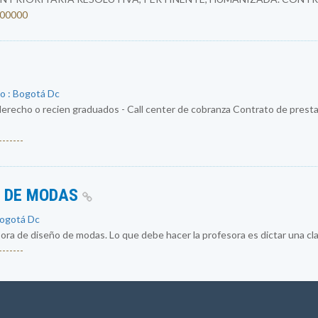
4200000
o : Bogotá Dc
erecho o recien graduados - Call center de cobranza Contrato de prestac
------
O DE MODAS
Bogotá Dc
a de diseño de modas. Lo que debe hacer la profesora es dictar una cla
------