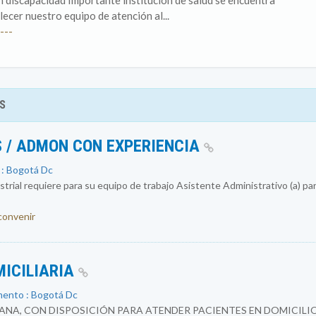
n discapacidad Importante institución de salud se encuentra
ecer nuestro equipo de atención al...
---
S
 / ADMON CON EXPERIENCIA
 : Bogotá Dc
rial requiere para su equipo de trabajo Asistente Administrativo (a) par
 convenir
MICILIARIA
mento : Bogotá Dc
NA, CON DISPOSICIÓN PARA ATENDER PACIENTES EN DOMICILIO