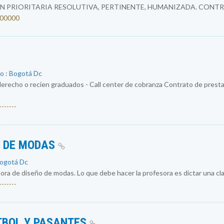
N PRIORITARIA RESOLUTIVA, PERTINENTE, HUMANIZADA. CONTR
4200000
o : Bogotá Dc
erecho o recien graduados - Call center de cobranza Contrato de prestac
------
O DE MODAS
Bogotá Dc
a de diseño de modas. Lo que debe hacer la profesora es dictar una cla
------
TBOL Y PASANTES