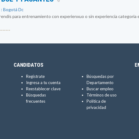
 : Bogotá Dc
ndis para entrenamiento con experienxuo o sin experiencia categoria en 
------
CANDIDATOS
E
Regístrate
Búsquedas por
Ingresa a tu cuenta
Departamento
Reestablecer clave
Buscar empleo
Búsquedas
Términos de uso
frecuentes
Política de
privacidad