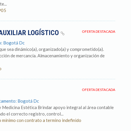
e...
905
AUXILIAR LOGÍSTICO
OFERTA DESTACADA
o: Bogotá Dc
ue sea dinámico(a), organizado(a) y comprometido(a).
pección de mercancía. Almacenamiento y organización de
o
OFERTA DESTACADA
rtamento: Bogotá Dc
 Medicina Estética Brindar apoyo integral al área contable
o el correcto registro, control...
o mínimo con contrato a termino indefinido