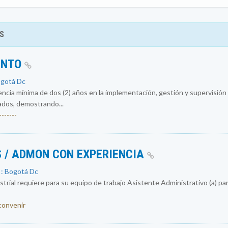
S
ENTO
ogotá Dc
encia mínima de dos (2) años en la implementación, gestión y supervisió
ados, demostrando...
------
 / ADMON CON EXPERIENCIA
 : Bogotá Dc
rial requiere para su equipo de trabajo Asistente Administrativo (a) par
 convenir