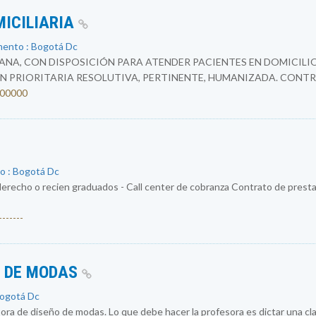
MICILIARIA
mento : Bogotá Dc
NA, CON DISPOSICIÓN PARA ATENDER PACIENTES EN DOMICILIO
N PRIORITARIA RESOLUTIVA, PERTINENTE, HUMANIZADA. CONTR
4200000
o : Bogotá Dc
erecho o recien graduados - Call center de cobranza Contrato de prestac
------
O DE MODAS
Bogotá Dc
a de diseño de modas. Lo que debe hacer la profesora es dictar una cla