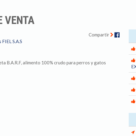
E VENTA
Facebo
Compartir
 FIEL S.A.S
eta B.A.R.F, alimento 100% crudo para perros y gatos
E